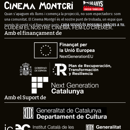
Quan s’apaguen els llums i comença la projecció, no som espectadors: som
una comunitat. El Cinema Montgrí és el nostre punt de trobada, un espai que
només té sentit si el fem viure junts.
CADA SESSIÓ ÉS POSSIBLE GRÀCIES A TU.
CUIDEM EL NOSTRE CINEMA. FEM-LO CRÉIXER.
Amb el finançament de
Amb el Suport de