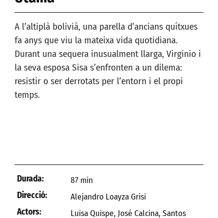
A l’altiplà bolivià, una parella d’ancians quítxues
fa anys que viu la mateixa vida quotidiana.
Durant una sequera inusualment llarga, Virginio i
la seva esposa Sisa s’enfronten a un dilema:
resistir o ser derrotats per l’entorn i el propi
temps.
Utama
, millor film iberoamericà a Màlaga i millor
drama internacional a Sundance.
Durada:
87 min
Direcció:
Alejandro Loayza Grisi
Actors:
Luisa Quispe, José Calcina, Santos