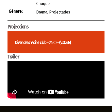
Choque
Gènere:
Drama
,
Projectades
Projeccions
Divendres 9 cine club
– 21:30 –
(V.O.S.E)
Trailer