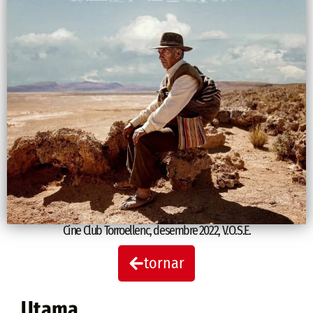
Cine Club Torroellenc
,
desembre 2022
,
V.O.S.E.
tornar
Utama