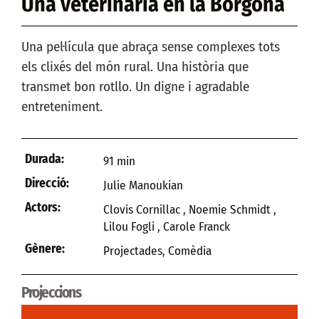
Una veterinaria en la Borgoña
Una pel·lícula que abraça sense complexes tots
els clixés del món rural. Una història que
transmet bon rotllo. Un digne i agradable
entreteniment.
Durada:
91 min
Direcció:
Julie Manoukian
Actors:
Clovis Cornillac , Noemie Schmidt ,
Lilou Fogli , Carole Franck
Gènere:
Projectades
,
Comèdia
Projeccions