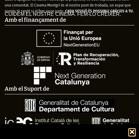
una comunitat. El Cinema Montgrí és el nostre punt de trobada, un espai que
només té sentit si el fem viure junts.
CADA SESSIÓ ÉS POSSIBLE GRÀCIES A TU.
CUIDEM EL NOSTRE CINEMA. FEM-LO CRÉIXER.
Amb el finançament de
Amb el Suport de