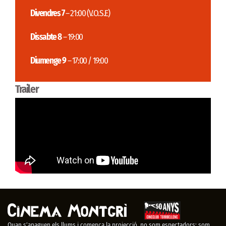
Divendres 7
– 21:00 (V.O.S.E)
Dissabte 8
– 19:00
Diumenge 9
– 17:00 / 19:00
Trailer
Quan s’apaguen els llums i comença la projecció, no som espectadors: som