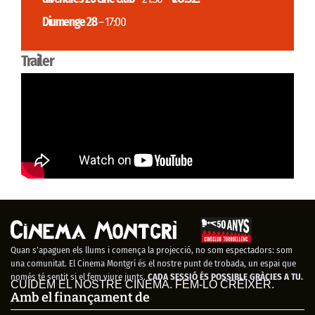
Diumenge 28
– 17:00
Trailer
Quan s’apaguen els llums i comença la projecció, no som espectadors: som
una comunitat. El Cinema Montgrí és el nostre punt de trobada, un espai que
només té sentit si el fem viure junts.
CADA SESSIÓ ÉS POSSIBLE GRÀCIES A TU.
CUIDEM EL NOSTRE CINEMA. FEM-LO CRÉIXER.
Amb el finançament de