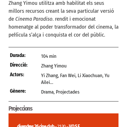
Zhang Yimou utilitza amb habilitat els seus
millors recursos creant la seva particular versió
de
Cinema Paradiso
. rendit i emocionat
homenatge al poder transformador del cinema, la
pel·lícula s’alça i conquista el cor del públic.
Durada:
104 min
Direcció:
Zhang Yimou
Actors:
Yi Zhang, Fan Wei, Li Xiaochuan, Yu
Ailei...
Gènere:
Drama
,
Projectades
Projeccions
divendres 26 cine club
– 21:30 –
V.O.S.E.