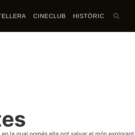
TELLERA
CINECLUB
HISTÒRIC
tes
en la qual només ella pot salvar el món explorant