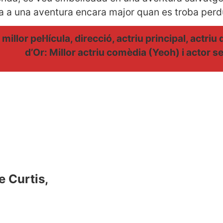
a a una aventura encara major quan es troba perdu
illor pel·lícula, direcció, actriu principal, actri
d’Or: Millor actriu comèdia (Yeoh) i actor s
e Curtis,