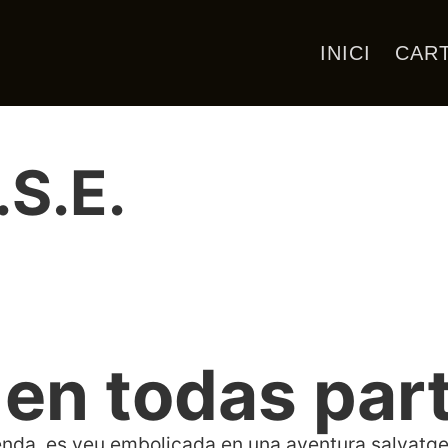
INICI
CAR
.S.E.
 en todas par
nda, es veu embolicada en una aventura salvatge 