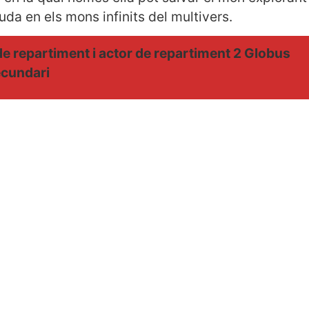
da en els mons infinits del multivers.
u de repartiment i actor de repartiment 2 Globus
ecundari