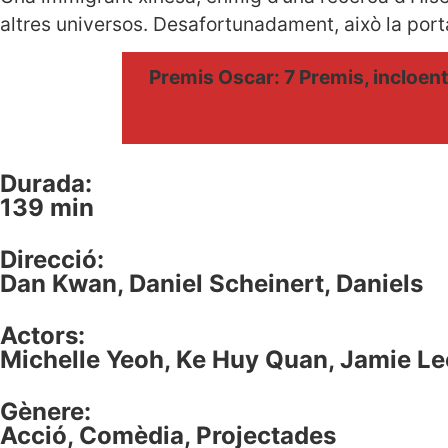
altres universos. Desafortunadament, això la port
Premis Oscar: 7 Premis, incloent m
Durada:
139 min
Direcció:
Dan Kwan, Daniel Scheinert, Daniels
Actors:
Michelle Yeoh, Ke Huy Quan, Jamie Le
Gènere:
Acció
,
Comèdia
,
Projectades