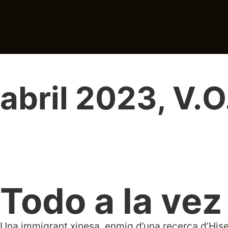
abril 2023
,
V.O
Todo a la vez
Una immigrant xinesa, enmig d’una recerca d’Hise