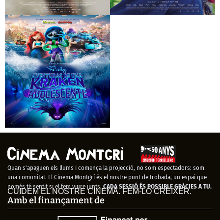
Godland
Entre las higueras
Ruby, aventuras de
una kraken
adolescente
Quan s’apaguen els llums i comença la projecció, no som espectadors: som
una comunitat. El Cinema Montgrí és el nostre punt de trobada, un espai que
només té sentit si el fem viure junts.
CADA SESSIÓ ÉS POSSIBLE GRÀCIES A TU.
CUIDEM EL NOSTRE CINEMA. FEM-LO CRÉIXER.
Amb el finançament de