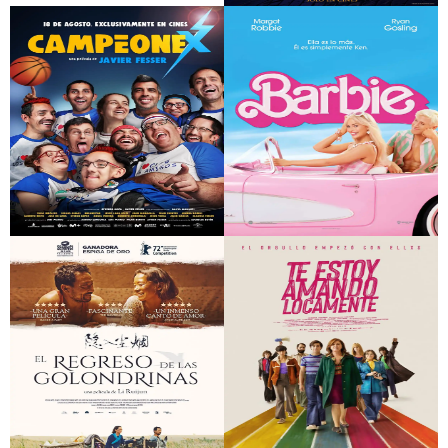
El sol del futuro
Misterio en Venecia
Campeonex
Barbie