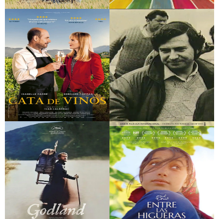
El regreso de las
Te estoy amando
golondrinas
locamente
Cata de vinos
Agenda
Llatinoamericana-
Procés a Pinochet