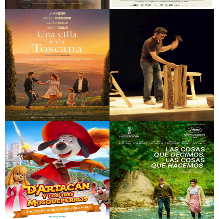
La mujer del espia
El médico de
Budapest
Una villa en la
La recerca del jo
Toscana