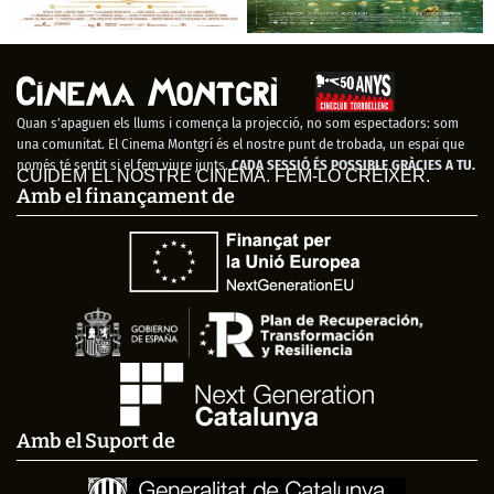
D’Artacan y los tres
Las cosas que
mosqueperros
decimos, las cosas
que hacemos
Quan s’apaguen els llums i comença la projecció, no som espectadors: som
(V.O.S.E.)
una comunitat. El Cinema Montgrí és el nostre punt de trobada, un espai que
només té sentit si el fem viure junts.
CADA SESSIÓ ÉS POSSIBLE GRÀCIES A TU.
CUIDEM EL NOSTRE CINEMA. FEM-LO CRÉIXER.
Amb el finançament de
Amb el Suport de