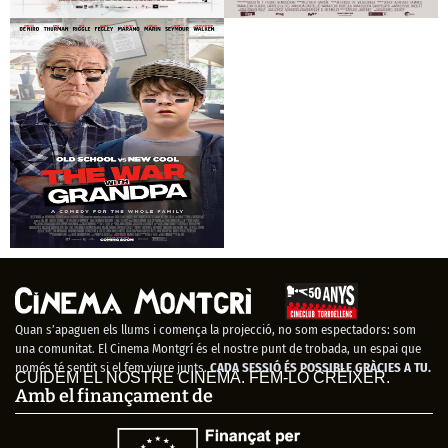
Terra de Telers
Nieva en Benidorm
En guerra con mi
abuelo
Quan s’apaguen els llums i comença la projecció, no som espectadors: som
una comunitat. El Cinema Montgrí és el nostre punt de trobada, un espai que
només té sentit si el fem viure junts.
CADA SESSIÓ ÉS POSSIBLE GRÀCIES A TU.
CUIDEM EL NOSTRE CINEMA. FEM-LO CRÉIXER.
Amb el finançament de