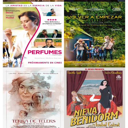
El verano que
El Padre
vivimos
Perfumes
Volver a empezar