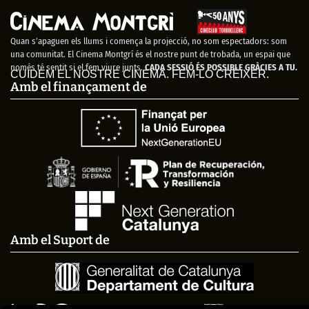
FIMAG 2023
Quan s’apaguen els llums i comença la projecció, no som espectadors: som
una comunitat. El Cinema Montgrí és el nostre punt de trobada, un espai que
només té sentit si el fem viure junts.
CADA SESSIÓ ÉS POSSIBLE GRÀCIES A TU.
CUIDEM EL NOSTRE CINEMA. FEM-LO CRÉIXER.
Amb el finançament de
Amb el Suport de