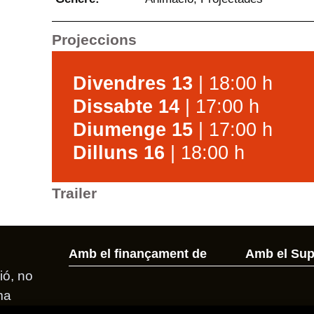
Projeccions
Divendres 13
| 18:00 h
Dissabte 14
| 17:00 h
Diumenge 15
| 17:00 h
Dilluns 16
| 18:00 h
Trailer
Amb el finançament de
Amb el Sup
ió, no
ma