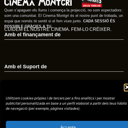
Quan s’apaguen els llums i comença la projecció, no som espectadors:
som una comunitat. El Cinema Montgrí és el nostre punt de trobada, un
espai que només té sentit si el fem viure junts.
CADA SESSIÓ ÉS
POSSIBLE GRÀCIES A TU.
CUIDEM EL NOSTRE CINEMA. FEM-LO CRÉIXER.
Amb el finançament de
Amb el Suport de
Avís
Política de
Utilitzem cookies pròpies i de tercers per a fins analítics i per mostrar
972758396
legal
Privacitat
publicitat
personalitzada en base a un perfil elaborat a partir dels teus hàbits
de navegació (per
exemple, pàgines visitades).
cctorroellenc@gmail.
Accepta