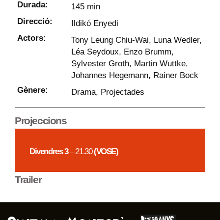
Durada:
145 min
Direcció:
Ildikó Enyedi
Actors:
Tony Leung Chiu-Wai, Luna Wedler,
Léa Seydoux, Enzo Brumm,
Sylvester Groth, Martin Wuttke,
Johannes Hegemann, Rainer Bock
Gènere:
Drama
,
Projectades
Projeccions
Divendres 3
– 21.30
(VOSE)
Trailer