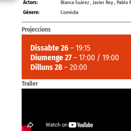
Blanca Suárez , Javier Rey , Pablo
Actors:
Comèdia
Gènere:
Projeccions
Dissabte 26
– 19:15
Diumenge 27
– 17:00 / 19:00
Dilluns 28
– 20:00
Trailer