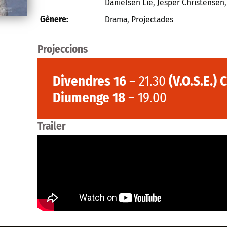
Danielsen Lie, Jesper Christensen
Drama
,
Projectades
Gènere:
Projeccions
Divendres 16
– 21.30
(V.O.S.E.) 
Diumenge 18
– 19.00
Trailer