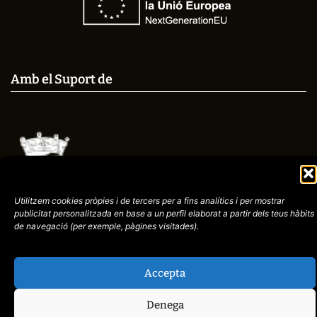
Amb el Suport de
Utilitzem cookies pròpies i de tercers per a fins analítics i per mostrar
publicitat
personalitzada en base a un perfil elaborat a partir dels teus hàbits
de navegació (per
exemple, pàgines visitades).
Avís
Política de
972758396
legal
Privacitat
cctorroellenc@gmail.
Accepta
Denega
web de
placid.cat