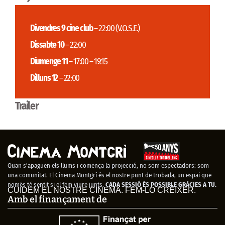
Divendres 9 cine club
– 22:00 (V.O.S.E.)
Dissabte 10
– 22:00
Diumenge 11
– 17:00 – 19:15
Dilluns 12
– 22:00
Trailer
Quan s’apaguen els llums i comença la projecció, no som espectadors: som
una comunitat. El Cinema Montgrí és el nostre punt de trobada, un espai que
només té sentit si el fem viure junts.
CADA SESSIÓ ÉS POSSIBLE GRÀCIES A TU.
CUIDEM EL NOSTRE CINEMA. FEM-LO CRÉIXER.
Amb el finançament de