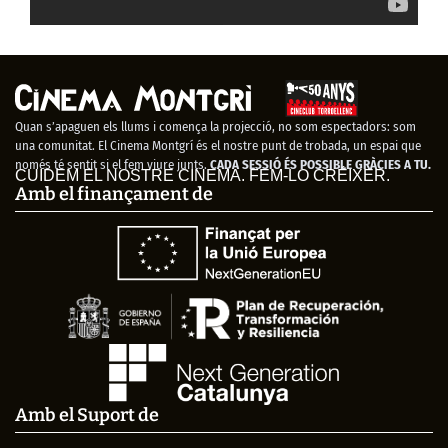
Quan s’apaguen els llums i comença la projecció, no som espectadors: som
una comunitat. El Cinema Montgrí és el nostre punt de trobada, un espai que
només té sentit si el fem viure junts.
CADA SESSIÓ ÉS POSSIBLE GRÀCIES A TU.
CUIDEM EL NOSTRE CINEMA. FEM-LO CRÉIXER.
Amb el finançament de
Amb el Suport de