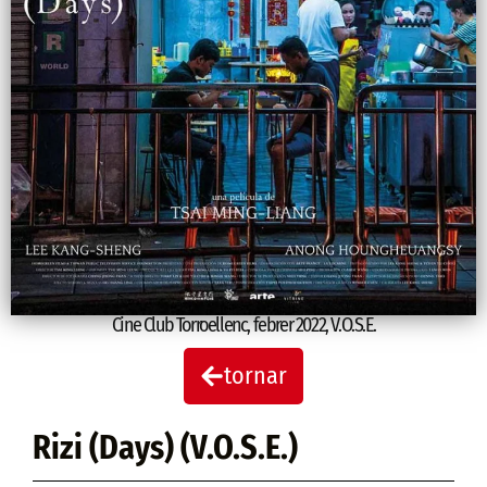
Cine Club Torroellenc
,
febrer 2022
,
V.O.S.E.
tornar
Rizi (Days) (V.O.S.E.)