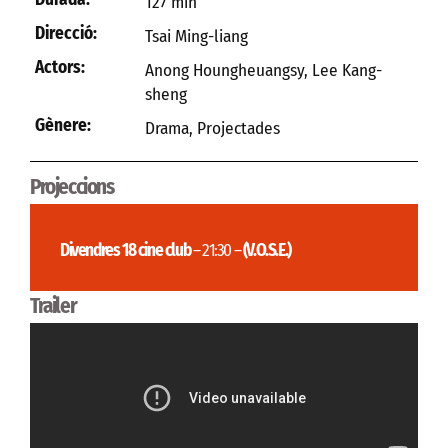
127 min
Direcció:
Tsai Ming-liang
Actors:
Anong Houngheuangsy, Lee Kang-
sheng
Gènere:
Drama
,
Projectades
Projeccions
Divendres 18 cine club
– 21:30 –
(V.O.S.E.)
Trailer