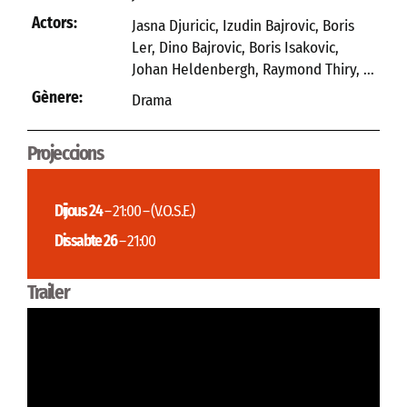
Actors:
Jasna Djuricic, Izudin Bajrovic, Boris
Ler, Dino Bajrovic, Boris Isakovic,
Johan Heldenbergh, Raymond Thiry, ...
Gènere:
Drama
Projeccions
Dijous 24
– 21:00 – (V.O.S.E.)
Dissabte 26
– 21:00
Trailer