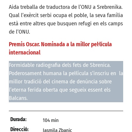
Aida treballa de traductora de l’ONU a Srebrenika.
Qual l’exèrcit serbi ocupa el poble, la seva família
està entre altres que busquen refugi en els camps
de l’ONU.
Premis Oscar. Nominada a la millor pel·lícula
internacional
Formidable radiografia dels fets de Sbrenica.
Poderosament humana la pel·lícula s’inscriu en la
millor tradició del cinema de denúncia sobre
l’eterna ferida oberta que segueix essent els
Balcans.
Durada:
104 min
Direcció:
Jasmila Zbanic