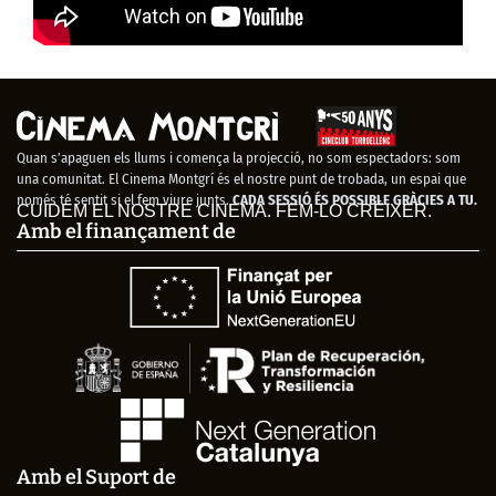
Quan s’apaguen els llums i comença la projecció, no som espectadors: som
una comunitat. El Cinema Montgrí és el nostre punt de trobada, un espai que
només té sentit si el fem viure junts.
CADA SESSIÓ ÉS POSSIBLE GRÀCIES A TU.
CUIDEM EL NOSTRE CINEMA. FEM-LO CRÉIXER.
Amb el finançament de
Amb el Suport de