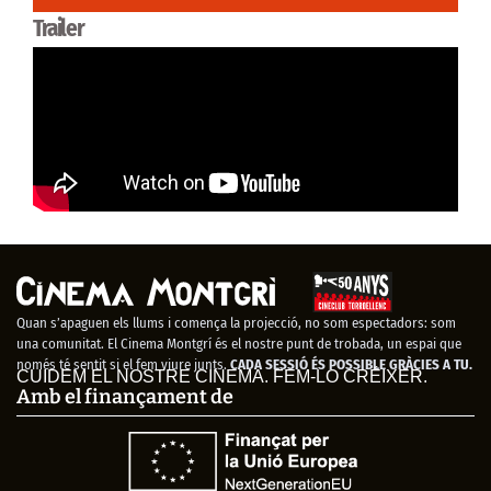
Trailer
Quan s’apaguen els llums i comença la projecció, no som espectadors: som
una comunitat. El Cinema Montgrí és el nostre punt de trobada, un espai que
només té sentit si el fem viure junts.
CADA SESSIÓ ÉS POSSIBLE GRÀCIES A TU.
CUIDEM EL NOSTRE CINEMA. FEM-LO CRÉIXER.
Amb el finançament de