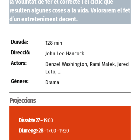
la voluntat de fer el correcte i el cíclic que
resulten algunes coses a la vida. Valorarem el fet
d’un entreteniment decent.
Durada:
128 min
Direcció:
John Lee Hancock
Actors:
Denzel Washington, Rami Malek, Jared
Leto, ...
Gènere:
Drama
Projeccions
Dissabte 27
– 19:00
Diumenge 28
– 17:00 – 19:20