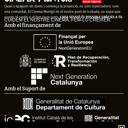
Quan s’apaguen els llums i comença la projecció, no som espectadors: som
una comunitat. El Cinema Montgrí és el nostre punt de trobada, un espai que
només té sentit si el fem viure junts.
CADA SESSIÓ ÉS POSSIBLE GRÀCIES A TU.
CUIDEM EL NOSTRE CINEMA. FEM-LO CRÉIXER.
Amb el finançament de
Amb el Suport de