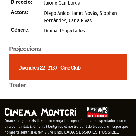
Direcció:
Jaione Camborda
Actors:
Diego Anido, Janet Novás, Siobhan
Fernándes, Carla Rivas
Gènere:
Drama
,
Projectades
Projeccions
Divendres 22
– 21.30 –
Cine Club
Trailer
Quan s’apaguen els llums i comença la projecció, no som espectadors: som
una comunitat. El Cinema Montgrí és el nostre punt de trobada, un espai que
només té sentit si el fem viure junts.
CADA SESSIÓ ÉS POSSIBLE