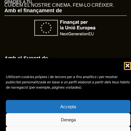
GRÀCIES A TU.
CUIDEM EL NOSTRE CINEMA. FEM-LO CRÉIXER.
Amb el finançament de
Amb el Suport de
Utilitzem cookies pròpies i de tercers per a fins analítics i per mostrar
publicitat
personalitzada en base a un perfil elaborat a partir dels teus hàbits
de navegació (per
exemple, pàgines visitades).
Avís
Política de
972758396
legal
Privacitat
cctorroellenc@gmail.
Accepta
Denega
web de
placid.cat