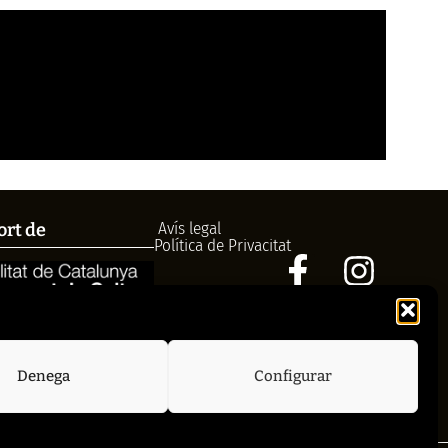
Avís legal
ort de
Política de Privacitat
972758396
cctorroellenc@gmail.com
Denega
Configurar