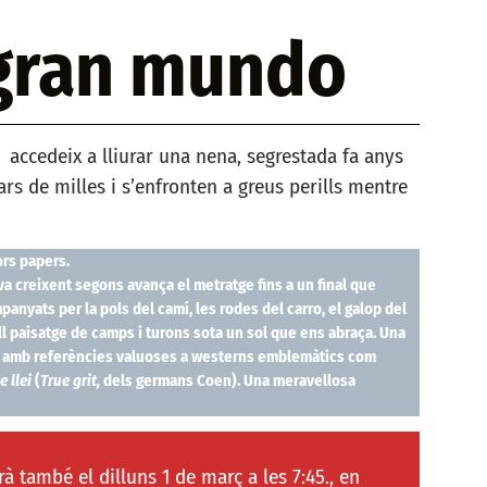
 gran mundo
accedeix a lliurar una nena, segrestada fa anys
rs de milles i s’enfronten a greus perills mentre
rs papers.
a creixent segons avança el metratge fins a un final que
anyats per la pols del camí, les rodes del carro, el galop del
bell paisatge de camps i turons sota un sol que ens abraça. Una
e i amb referències valuoses a westerns emblemàtics com
e llei
(
True grit,
dels germans Coen). Una meravellosa
també el dilluns 1 de març a les 7:45., en