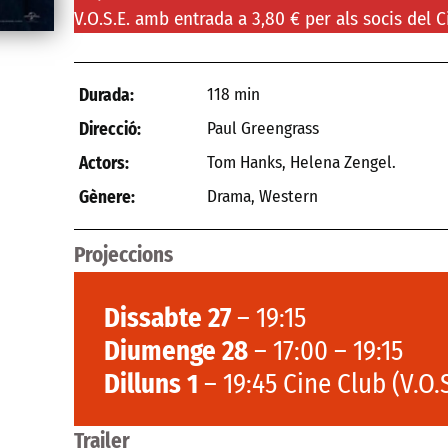
V.O.S.E. amb entrada a 3,80 € per als socis del C
118 min
Durada:
Paul Greengrass
Direcció:
Tom Hanks, Helena Zengel.
Actors:
Drama
,
Western
Gènere:
Projeccions
Dissabte 27
– 19:15
Diumenge 28
– 17:00 – 19:15
Dilluns 1
– 19:45 Cine Club (V.O.
Trailer