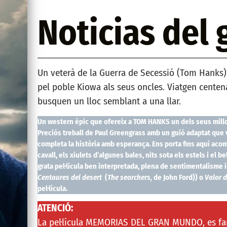
Noticias del
Un veterà de la Guerra de Secessió (Tom Hanks) 
pel poble Kiowa als seus oncles. Viatgen centena
busquen un lloc semblant a una llar.
Un western èpic que ofereix a TOM HANKS un dels seus millo
Preciós treball de Paul Greengrass amb un guió adaptat que v
completa la història amb esperança. Ens porta fins aquí acomp
cavall, els xiulets d’algunes bales, nits sota els estels i el 
grata pel·lícula ben interpretada, plena de sentimentalism
Centaures del desert
(
The searchers,
de John Ford)) o
Valor d
pel·lícula.
ATENCIÓ:
La pel·lícula MEMORIAS DEL GRAN MUNDO, es farà 