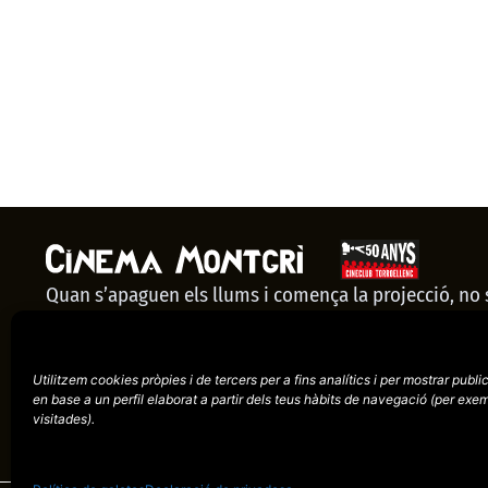
Quan s’apaguen els llums i comença la projecció, no
espectadors: som una comunitat. El Cinema Montgrí 
nostre punt de trobada, un espai que només té sentit 
Utilitzem cookies pròpies i de tercers per a fins analítics i per mostrar publi
viure junts.
CADA SESSIÓ ÉS POSSIBLE GRÀCIES A TU.
en base a un perfil elaborat a partir dels teus hàbits de navegació (per
exem
CUIDEM EL NOSTRE CINEMA. F
visitades).
CRÉIXER.