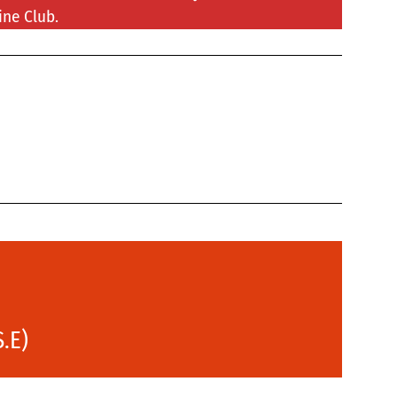
ine Club.
S.E)