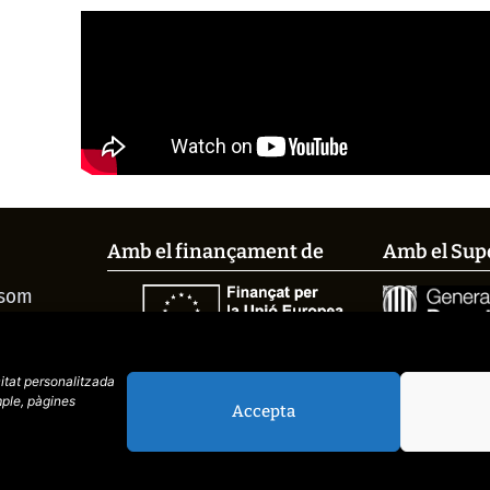
Amb el finançament de
Amb el Sup
 som
és el
si el fem
citat
personalitzada
ple, pàgines
EM-LO
Accepta