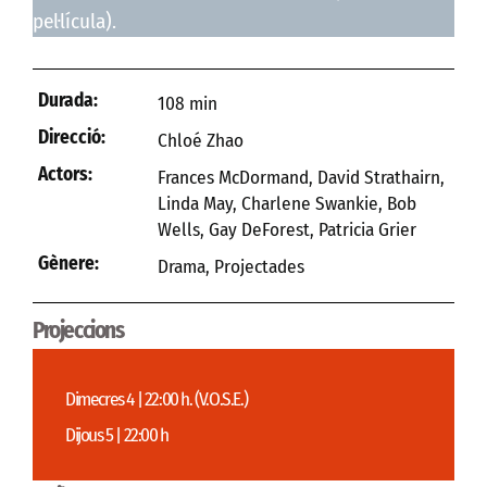
pel·lícula).
Durada:
108 min
Direcció:
Chloé Zhao
Actors:
Frances McDormand, David Strathairn,
Linda May, Charlene Swankie, Bob
Wells, Gay DeForest, Patricia Grier
Gènere:
Drama
,
Projectades
Projeccions
Dimecres 4 | 22:00 h. (V.O.S.E.)
Dijous 5 | 22:00 h