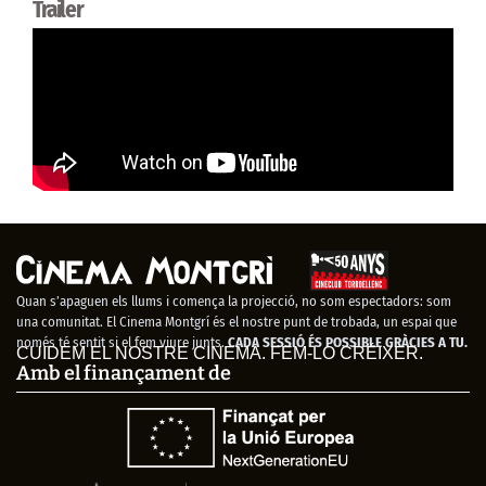
Trailer
Quan s’apaguen els llums i comença la projecció, no som espectadors: som
una comunitat. El Cinema Montgrí és el nostre punt de trobada, un espai que
només té sentit si el fem viure junts.
CADA SESSIÓ ÉS POSSIBLE GRÀCIES A TU.
CUIDEM EL NOSTRE CINEMA. FEM-LO CRÉIXER.
Amb el finançament de