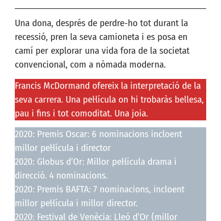
Una dona, després de perdre-ho tot durant la
recessió, pren la seva camioneta i es posa en
camí per explorar una vida fora de la societat
convencional, com a nòmada moderna.
Francis McDormand ofereix la interpretació de la
seva carrera. Una pel·lícula on hi trobaràs bellesa,
pau i fins i tot comoditat. Una joia.
2020: Premis Oscar: 6 nominacions incloent
millor pel·lícula i director
2020: Globus d’Or: Millor pel·lícula drama i
direcció. 4 nominacions.
2020: Premis BAFTA: 7 nominacions, incloent
millor pel·lícula i millor director.
2020: Festival de Venècia: Lleó d’Or (millor