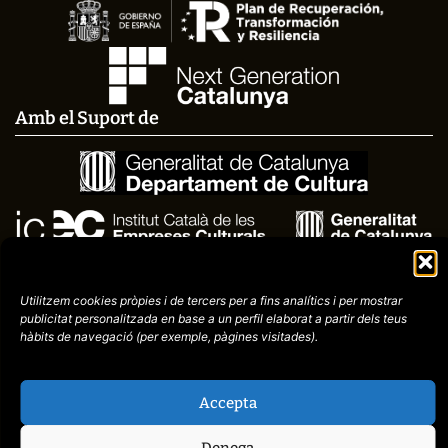
Amb el Suport de
Utilitzem cookies pròpies i de tercers per a fins analítics i per mostrar
publicitat
personalitzada en base a un perfil elaborat a partir dels teus
hàbits de navegació (per
exemple, pàgines visitades).
Avís
Política de
972758396
Accepta
legal
Privacitat
cctorroellenc@gmail.co
Denega