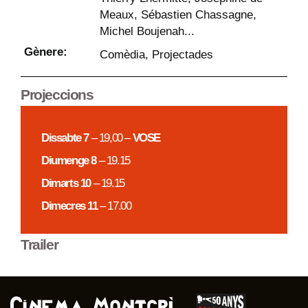
Meaux, Sébastien Chassagne,
Michel Boujenah...
Gènere:
Comèdia
,
Projectades
Projeccions
Dissabte 7
– 19,00 –
VOSE
Diumenge 8
– 19.15
Dimarts 10
– 19.15
Dimecres 11
– 17.00
Trailer