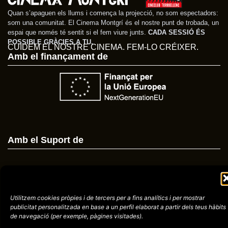
Quan s’apaguen els llums i comença la projecció, no som espectadors:
som una comunitat. El Cinema Montgrí és el nostre punt de trobada, un
espai que només té sentit si el fem viure junts.
CADA SESSIÓ ÉS
POSSIBLE GRÀCIES A TU.
CUIDEM EL NOSTRE CINEMA. FEM-LO CRÉIXER.
Amb el finançament de
Amb el Suport de
Avís
Política de
972758396
Utilitzem cookies pròpies i de tercers per a fins analítics i per mostrar
legal
Privacitat
publicitat
personalitzada en base a un perfil elaborat a partir dels teus hàbits
cctorroellenc@gmail.
de navegació (per
exemple, pàgines visitades).