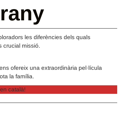
rany
ploradors les diferències dels quals
 crucial missió.
ns ofereix una extraordinària pel·lícula
ta la família.
en català!