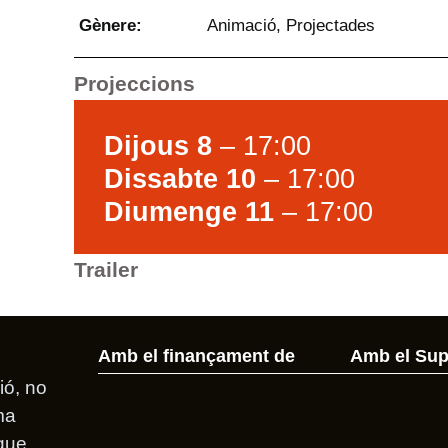
Gènere:
Animació
,
Projectades
Projeccions
Dijous 8
– 17:00
Dissabte 10
– 17:00
Diumenge 11
– 17:00
Trailer
Amb el finançament de
Amb el Sup
ió, no
ma
 que