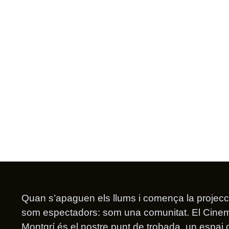
Quan s’apaguen els llums i comença la projecc
som espectadors: som una comunitat. El Cine
Montgrí és el nostre punt de trobada, un espai