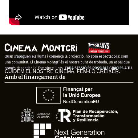
Quan s’apaguen els llums i comença la projecció, no som espectadors: som
una comunitat. El Cinema Montgrí és el nostre punt de trobada, un espai que
només té sentit si el fem viure junts.
CADA SESSIÓ ÉS POSSIBLE GRÀCIES A TU.
CUIDEM EL NOSTRE CINEMA. FEM-LO CRÉIXER.
Amb el finançament de