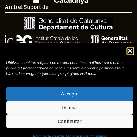
Amb el Suport de
Utilitzem cookies pròpies i de tercers per a fins analítics i per mostrar
publicitat
personalitzada en base a un perfil elaborat a partir dels teus
hàbits de navegació (per
exemple, pàgines visitades).
Avís
Política de
972758396
Accepta
legal
Privacitat
cctorroellenc@gmail.co
Denega
Configurar
web de
placid.cat
Política de galetes
Declaració de privadesa