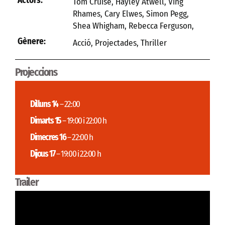
Actors:
Tom Cruise, Hayley Atwell, Ving
Rhames, Cary Elwes, Simon Pegg,
Shea Whigham, Rebecca Ferguson,
Gènere:
Acció
,
Projectades
,
Thriller
Projeccions
Dilluns 14
– 22:00
Dimarts 15
– 19:00 i 22:00 h
Dimecres 16
– 22:00 h
Dijous 17
– 19:00 i 22:00 h
Trailer