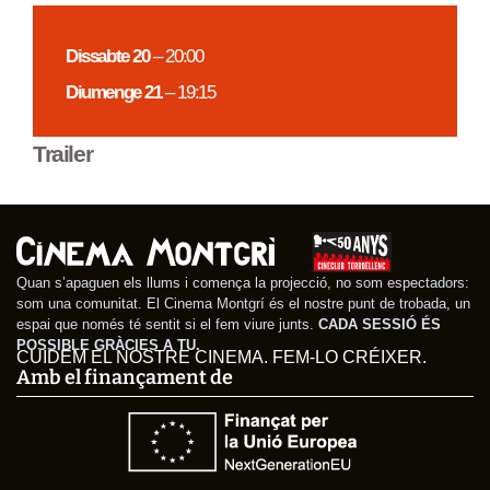
Dissabte 20
– 20:00
Diumenge 21
– 19:15
Trailer
Quan s’apaguen els llums i comença la projecció, no som espectadors:
som una comunitat. El Cinema Montgrí és el nostre punt de trobada, un
espai que només té sentit si el fem viure junts.
CADA SESSIÓ ÉS
POSSIBLE GRÀCIES A TU.
CUIDEM EL NOSTRE CINEMA. FEM-LO CRÉIXER.
Amb el finançament de