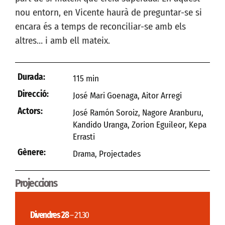
nou entorn, en Vicente haurà de preguntar-se si
encara és a temps de reconciliar-se amb els
altres… i amb ell mateix.
Durada:
115 min
Direcció:
José Mari Goenaga, Aitor Arregi
Actors:
José Ramón Soroiz, Nagore Aranburu,
Kandido Uranga, Zorion Eguileor, Kepa
Errasti
Gènere:
Drama
,
Projectades
Projeccions
Divendres 28
– 21.30