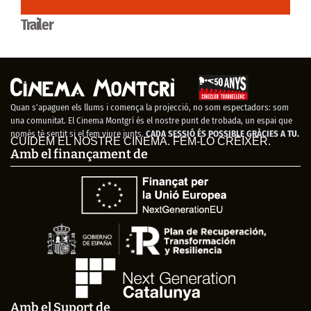
Trailer
Quan s’apaguen els llums i comença la projecció, no som espectadors: som
una comunitat. El Cinema Montgrí és el nostre punt de trobada, un espai que
només té sentit si el fem viure junts.
CADA SESSIÓ ÉS POSSIBLE GRÀCIES A TU.
CUIDEM EL NOSTRE CINEMA. FEM-LO CRÉIXER.
Amb el finançament de
Amb el Suport de