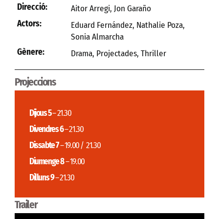
Direcció:
Aitor Arregi, Jon Garaño
Actors:
Eduard Fernández, Nathalie Poza,
Sonia Almarcha
Gènere:
Drama
,
Projectades
,
Thriller
Projeccions
Dijous 5
– 21.30
Divendres 6
– 21.30
Dissabte 7
– 19.00 / 21.30
Diumenge 8
– 19.00
Dilluns 9
– 21.30
Trailer