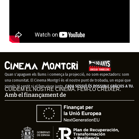
Quan s’apaguen els llums i comença la projecció, no som espectadors: som
una comunitat. El Cinema Montgrí és el nostre punt de trobada, un espai que
només té sentit si el fem viure junts.
CADA SESSIÓ ÉS POSSIBLE GRÀCIES A TU.
CUIDEM EL NOSTRE CINEMA. FEM-LO CRÉIXER.
Amb el finançament de