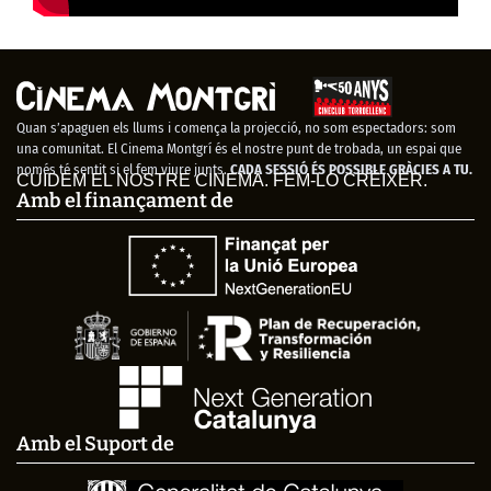
Quan s’apaguen els llums i comença la projecció, no som espectadors: som
una comunitat. El Cinema Montgrí és el nostre punt de trobada, un espai que
només té sentit si el fem viure junts.
CADA SESSIÓ ÉS POSSIBLE GRÀCIES A TU.
CUIDEM EL NOSTRE CINEMA. FEM-LO CRÉIXER.
Amb el finançament de
Amb el Suport de