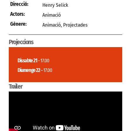
Direcció:
Henry Selick
Actors:
Animació
Gènere:
Animació
,
Projectades
Projeccions
Dissabte 21
– 17.00
Diumenge 22
– 17.00
Trailer