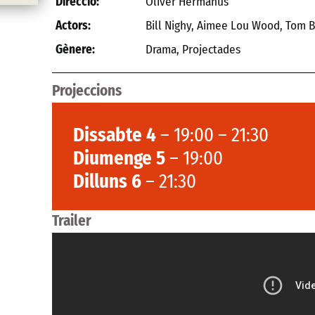
Oliver Hermanus
Direcció:
Bill Nighy, Aimee Lou Wood, Tom Bu
Actors:
Drama
,
Projectades
Gènere:
Projeccions
Dissabte 4
– 19:00 – 21:30
Diumenge 5
– 19:00
Dilluns 6
– 21:30
Trailer