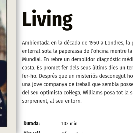
Living
Ambientada en la dècada de 1950 a Londres, la pe
enterrat sota la paperassa de l’oficina mentre la
Mundial. En rebre un demolidor diagnòstic mèdic,
costa. Es promet fer dels seus últims dies un t
fer-ho. Després que un misteriós desconegut ho p
una jove companya de treball que sembla posseir
del seu optimista col·lega, Williams posa tot la 
sorprenent, al seu entorn.
102 min
Durada: