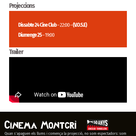
Projeccions
Dissabte 24 Cine Club
– 22:00 –
(V.O.S.E)
Diumenge 25
– 19:00
Trailer
Quan s’apaguen els llums i comença la projecció, no som espectadors: som