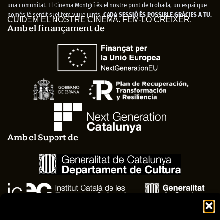
una comunitat. El Cinema Montgrí és el nostre punt de trobada, un espai que
només té sentit si el fem viure junts.
CADA SESSIÓ ÉS POSSIBLE GRÀCIES A TU.
CUIDEM EL NOSTRE CINEMA. FEM-LO CRÉIXER.
Amb el finançament de
Amb el Suport de