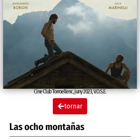
Cine Club Torroellenc
,
juny 2023
,
V.O.S.E.
tornar
Las ocho montañas