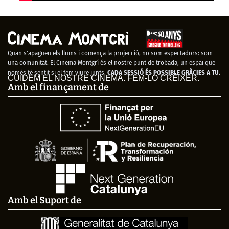
Quan s’apaguen els llums i comença la projecció, no som espectadors: som
una comunitat. El Cinema Montgrí és el nostre punt de trobada, un espai que
només té sentit si el fem viure junts.
CADA SESSIÓ ÉS POSSIBLE GRÀCIES A TU.
CUIDEM EL NOSTRE CINEMA. FEM-LO CRÉIXER.
Amb el finançament de
Amb el Suport de