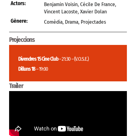
Actors:
Benjamin Voisin, Cécile De France,
Vincent Lacoste, Xavier Dolan
Gènere:
Comèdia
,
Drama
,
Projectades
Projeccions
Divendres 15 Cine Club
– 21:30 – (V.O.S.E.)
Dilluns 18
– 19:00
Trailer