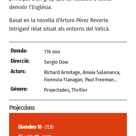
demolir l’Església.
Basat en la novel·la d’Arturo Pérez Reverte.
Intrigant relat situat als entorns del Vaticà.
Durada:
116 min
Direcció:
Sergio Dow
Actors:
Richard Armitage, Amaia Salamanca,
Fionnula Flanagan, Paul Freeman...
Gènere:
Projectades
,
Thriller
Projeccions
Divendres 18
– 21:30