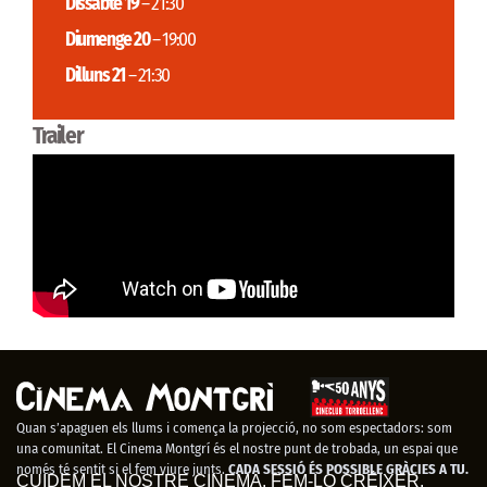
Dissabte 19
– 21:30
Diumenge 20
– 19:00
Dilluns 21
– 21:30
Trailer
Quan s’apaguen els llums i comença la projecció, no som espectadors: som
una comunitat. El Cinema Montgrí és el nostre punt de trobada, un espai que
només té sentit si el fem viure junts.
CADA SESSIÓ ÉS POSSIBLE GRÀCIES A TU.
CUIDEM EL NOSTRE CINEMA. FEM-LO CRÉIXER.