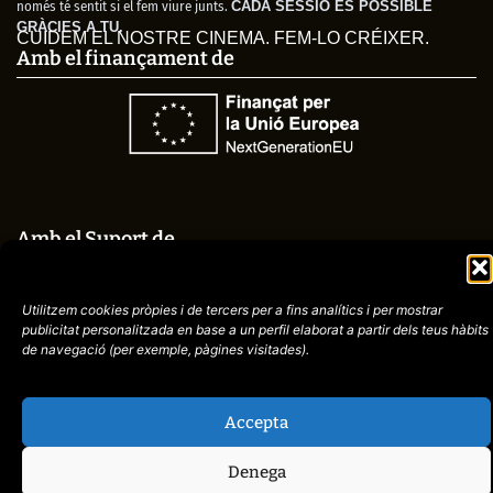
només té sentit si el fem viure junts.
CADA SESSIÓ ÉS POSSIBLE
GRÀCIES A TU.
CUIDEM EL NOSTRE CINEMA. FEM-LO CRÉIXER.
Amb el finançament de
Amb el Suport de
Utilitzem cookies pròpies i de tercers per a fins analítics i per mostrar
publicitat
personalitzada en base a un perfil elaborat a partir dels teus hàbits
de navegació (per
exemple, pàgines visitades).
Avís
Política de
972758396
legal
Privacitat
cctorroellenc@gmail.
Accepta
Denega
web de
placid.cat