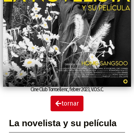
Cine Club Torroellenc
,
febrer 2023
,
V.O.S.C.
tornar
La novelista y su película