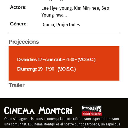
Actors:
Lee Hye-young, Kim Min-hee, Seo
Young-hwa...
Gènere:
Drama
,
Projectades
Projeccions
Divendres 17
–
cine club
– 21:30 –
(V.O.S.C.)
Diumenge 19
– 17:00 –
(V.O.S.C.)
Trailer
Quan s’apaguen els llums i comença la projecció, no som espectadors: som
una comunitat. El Cinema Montgrí és el nostre punt de trobada, un espai que