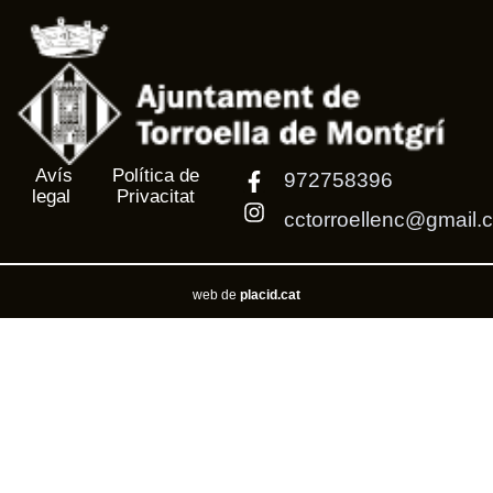
Avís
Política de
972758396
legal
Privacitat
cctorroellenc@gmail.
web de
placid.cat