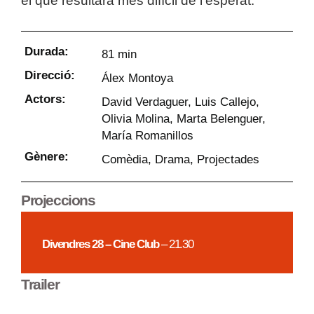
el que resultarà més difícil de l’esperat.
Durada:
81 min
Direcció:
Álex Montoya
Actors:
David Verdaguer, Luis Callejo,
Olivia Molina, Marta Belenguer,
María Romanillos
Gènere:
Comèdia
,
Drama
,
Projectades
Projeccions
Divendres 28 – Cine Club
– 21.30
Trailer