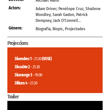
Michael Mann
Actors:
Adam Driver, Penélope Cruz, Shailene
Woodley, Sarah Gadon, Patrick
Dempsey, Jack O'Connell...
Gènere:
Biografía
,
Biopic
,
Projectades
Projeccions
Divendres 1
– 21.30
(VOSE)
Dissabte 2
– 21.30
Diumenge 3
– 19.00
Dilluns 4
– 21.30
Trailer