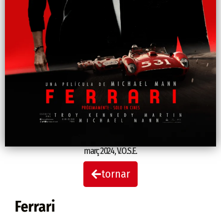
març 2024
,
V.O.S.E.
tornar
Ferrari