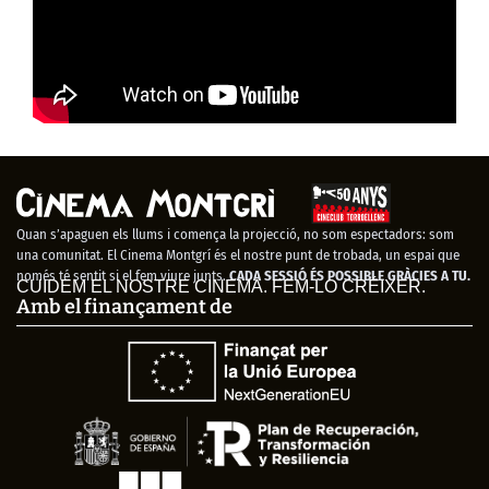
Quan s’apaguen els llums i comença la projecció, no som espectadors: som
una comunitat. El Cinema Montgrí és el nostre punt de trobada, un espai que
només té sentit si el fem viure junts.
CADA SESSIÓ ÉS POSSIBLE GRÀCIES A TU.
CUIDEM EL NOSTRE CINEMA. FEM-LO CRÉIXER.
Amb el finançament de