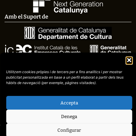
Amb el Suport de
Utilitzem cookies pròpies i de tercers per a fins analítics i per mostrar
publicitat
personalitzada en base a un perfil elaborat a partir dels teus
hàbits de navegació (per
exemple, pàgines visitades).
Avís
Política de
972758396
Accepta
legal
Privacitat
cctorroellenc@gmail.co
Denega
Configurar
web de
placid.cat