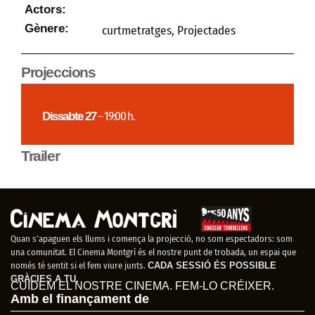
Actors:
Gènere:
curtmetratges
,
Projectades
Projeccions
Dissabte 27
– 19:00 h.
Trailer
Quan s’apaguen els llums i comença la projecció, no som espectadors: som
una comunitat. El Cinema Montgrí és el nostre punt de trobada, un espai que
només té sentit si el fem viure junts.
CADA SESSIÓ ÉS POSSIBLE
GRÀCIES A TU.
CUIDEM EL NOSTRE CINEMA. FEM-LO CRÉIXER.
Amb el finançament de