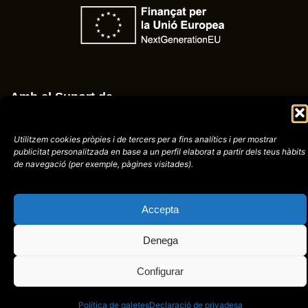
Amb el Suport de
Utilitzem cookies pròpies i de tercers per a fins analítics i per mostrar
publicitat
personalitzada en base a un perfil elaborat a partir dels teus hàbits
de navegació (per
exemple, pàgines visitades).
Avís
Política de
972758396
legal
Privacitat
cctorroellenc@gmail.
Accepta
Denega
web de
placid.cat
Configurar
Política de galetes
Declaració de privadesa