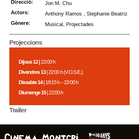
Direcció:
Jon M. Chu
Actors:
Anthony Ramos , Stephanie Beatriz
Gènere:
Musical
,
Projectades
Projeccions
Dijous 12 |
22:00 h
Divendres 13
| 22:00 h (V.O.S.E.)
Dissabte 14
| 19:15 h – 22:00 h
Diumenge 15
| 22:00 h
Trailer