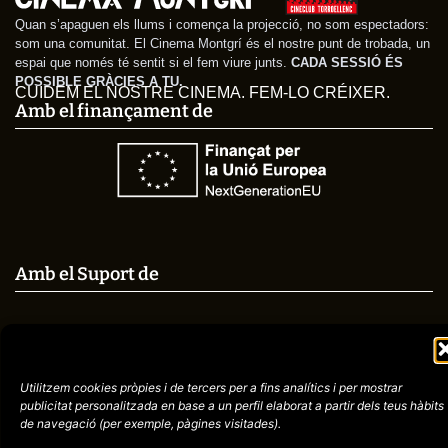
Quan s’apaguen els llums i comença la projecció, no som espectadors:
som una comunitat. El Cinema Montgrí és el nostre punt de trobada, un
espai que només té sentit si el fem viure junts.
CADA SESSIÓ ÉS
POSSIBLE GRÀCIES A TU.
CUIDEM EL NOSTRE CINEMA. FEM-LO CRÉIXER.
Amb el finançament de
Amb el Suport de
Avís
Política de
972758396
Utilitzem cookies pròpies i de tercers per a fins analítics i per mostrar
legal
Privacitat
publicitat
personalitzada en base a un perfil elaborat a partir dels teus hàbits
cctorroellenc@gmail.
de navegació (per
exemple, pàgines visitades).