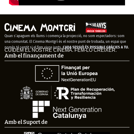
Quan s’apaguen els llums i comença la projecció, no som espectadors: som
una comunitat. El Cinema Montgrí és el nostre punt de trobada, un espai que
només té sentit si el fem viure junts.
CADA SESSIÓ ÉS POSSIBLE GRÀCIES A TU.
CUIDEM EL NOSTRE CINEMA. FEM-LO CRÉIXER.
Amb el finançament de
Amb el Suport de