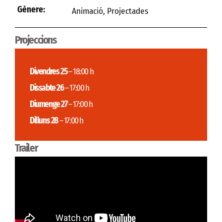
Gènere:
Animació
,
Projectades
Projeccions
Divendres 25
– 18:00 h
Dissabte 26
– 17:00 h
Diumenge 27
– 17:00 h
Dilluns 28
– 17:00 h
Trailer