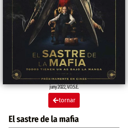
juny 2022
,
V.O.S.E.
tornar
El sastre de la mafia