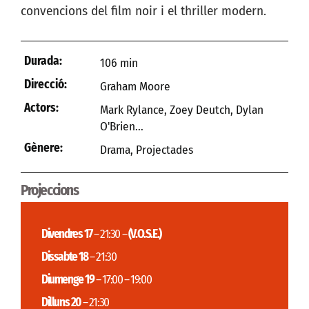
convencions del film noir i el thriller modern.
Durada:
106 min
Direcció:
Graham Moore
Actors:
Mark Rylance, Zoey Deutch, Dylan
O'Brien...
Gènere:
Drama
,
Projectades
Projeccions
Divendres 17
– 21:30 –
(V.O.S.E.)
Dissabte 18
– 21:30
Diumenge 19
– 17:00 – 19:00
Dilluns 20
– 21:30