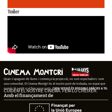
Trailer
Quan s’apaguen els llums i comença la projecció, no som espectadors: som
una comunitat. El Cinema Montgrí és el nostre punt de trobada, un espai que
només té sentit si el fem viure junts.
CADA SESSIÓ ÉS POSSIBLE GRÀCIES A TU.
CUIDEM EL NOSTRE CINEMA. FEM-LO CRÉIXER.
Amb el finançament de