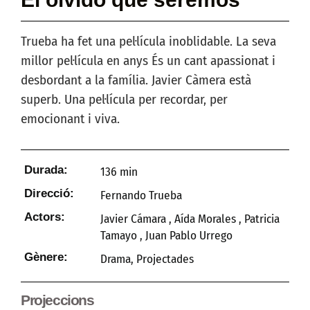
Trueba ha fet una pel·lícula inoblidable. La seva
millor pel·lícula en anys És un cant apassionat i
desbordant a la família. Javier Càmera està
superb. Una pel·lícula per recordar, per
emocionant i viva.
Durada:
136 min
Direcció:
Fernando Trueba
Actors:
Javier Cámara , Aída Morales , Patricia
Tamayo , Juan Pablo Urrego
Gènere:
Drama
,
Projectades
Projeccions