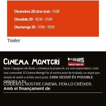
Divendres 28 cine club
– 21:00
Dissabte 29
– 18:30 – 21:00
Diumenge 30
– 17:00 – 19:20
Trailer
Quan s’apaguen els llums i comença la projecció, no som espectadors: som
una comunitat. El Cinema Montgrí és el nostre punt de trobada, un espai que
només té sentit si el fem viure junts.
CADA SESSIÓ ÉS POSSIBLE
GRÀCIES A TU.
CUIDEM EL NOSTRE CINEMA. FEM-LO CRÉIXER.
Amb el finançament de