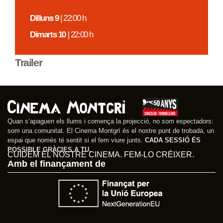
Dilluns 9
| 22:00 h
Dimarts 10
| 22:00 h
Trailer
Quan s’apaguen els llums i comença la projecció, no som espectadors:
som una comunitat. El Cinema Montgrí és el nostre punt de trobada, un
espai que només té sentit si el fem viure junts.
CADA SESSIÓ ÉS
POSSIBLE GRÀCIES A TU.
CUIDEM EL NOSTRE CINEMA. FEM-LO CRÉIXER.
Amb el finançament de