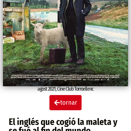
agost 2021
,
Cine Club Torroellenc
tornar
El inglés que cogió la maleta y
se fué al fin del mundo