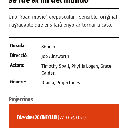
Una “road movie” crepuscular i sensible, original
i agradable que ens farà enyorar tornar a casa.
Durada:
86 min
Direcció:
Joe Ainsworth
Actors:
Timothy Spall, Phyllis Logan, Grace
Calder...
Gènere:
Drama
,
Projectades
Projeccions
Divendres 20 CINE CLUB
| 22:00 h (V.O.S.E)