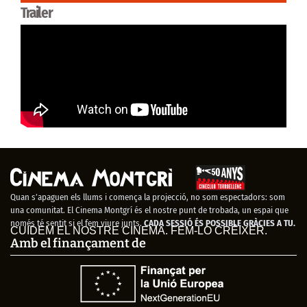
Trailer
Quan s’apaguen els llums i comença la projecció, no som espectadors: som
una comunitat. El Cinema Montgrí és el nostre punt de trobada, un espai que
només té sentit si el fem viure junts.
CADA SESSIÓ ÉS POSSIBLE GRÀCIES A TU.
CUIDEM EL NOSTRE CINEMA. FEM-LO CRÉIXER.
Amb el finançament de