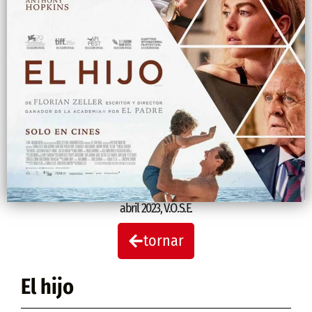
abril 2023
,
V.O.S.E.
tornar
El hijo