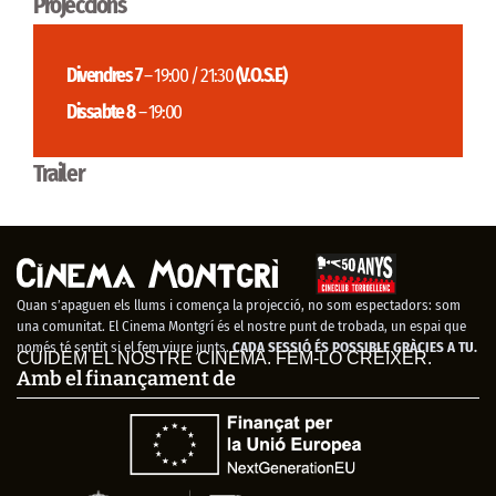
Projeccions
Divendres 7
– 19:00 / 21:30
(V.O.S.E)
Dissabte 8
– 19:00
Trailer
Quan s’apaguen els llums i comença la projecció, no som espectadors: som
una comunitat. El Cinema Montgrí és el nostre punt de trobada, un espai que
només té sentit si el fem viure junts.
CADA SESSIÓ ÉS POSSIBLE GRÀCIES A TU.
CUIDEM EL NOSTRE CINEMA. FEM-LO CRÉIXER.
Amb el finançament de