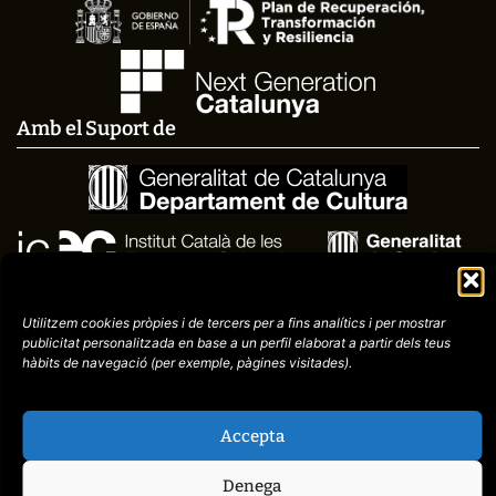
Amb el Suport de
Utilitzem cookies pròpies i de tercers per a fins analítics i per mostrar
publicitat
personalitzada en base a un perfil elaborat a partir dels teus
hàbits de navegació (per
exemple, pàgines visitades).
Avís
Política de
Accepta
972758396
legal
Privacitat
cctorroellenc@gmail.co
Denega