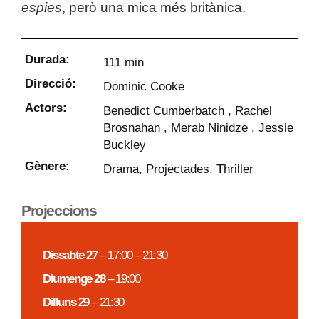
espies
, però una mica més britànica.
Durada:
111 min
Direcció:
Dominic Cooke
Actors:
Benedict Cumberbatch , Rachel
Brosnahan , Merab Ninidze , Jessie
Buckley
Gènere:
Drama
,
Projectades
,
Thriller
Projeccions
Dissabte 27
– 17:00 – 21:30
Diumenge 28
– 19:00
Dilluns 29
– 21:30