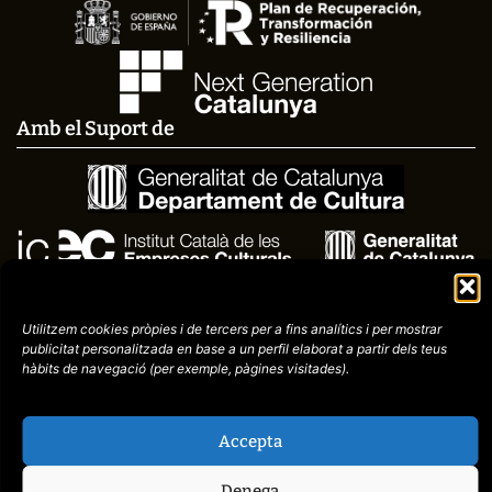
Amb el Suport de
Utilitzem cookies pròpies i de tercers per a fins analítics i per mostrar
publicitat
personalitzada en base a un perfil elaborat a partir dels teus
hàbits de navegació (per
exemple, pàgines visitades).
Avís
Política de
972758396
Accepta
legal
Privacitat
cctorroellenc@gmail.co
Denega