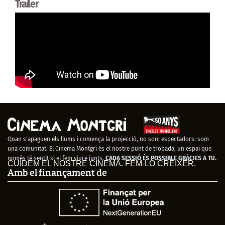
Trailer
Quan s’apaguen els llums i comença la projecció, no som espectadors: som
una comunitat. El Cinema Montgrí és el nostre punt de trobada, un espai que
només té sentit si el fem viure junts.
CADA SESSIÓ ÉS POSSIBLE GRÀCIES A TU.
CUIDEM EL NOSTRE CINEMA. FEM-LO CRÉIXER.
Amb el finançament de