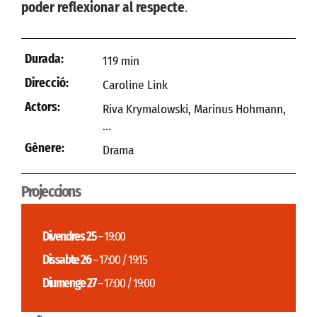
poder reflexionar al respecte
.
Durada:
119 min
Direcció:
Caroline Link
Actors:
Riva Krymalowski, Marinus Hohmann,
...
Gènere:
Drama
Projeccions
Divendres 25
– 19:00
Dissabte 26
– 17:00 / 19:15
Diumenge 27
– 17:00 / 19:00