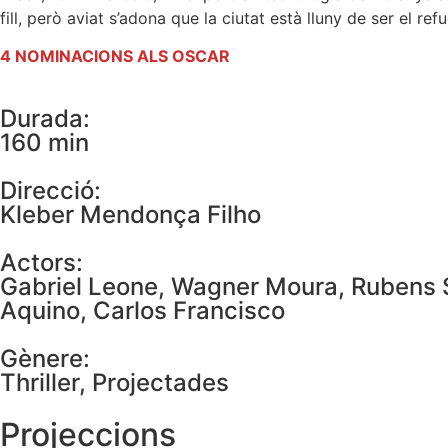
fill, però aviat s’adona que la ciutat està lluny de ser el ref
4 NOMINACIONS ALS OSCAR
Durada:
160 min
Direcció:
Kleber Mendonça Filho
Actors:
Gabriel Leone, Wagner Moura, Rubens S
Aquino, Carlos Francisco
Gènere:
Thriller
,
Projectades
Projeccions