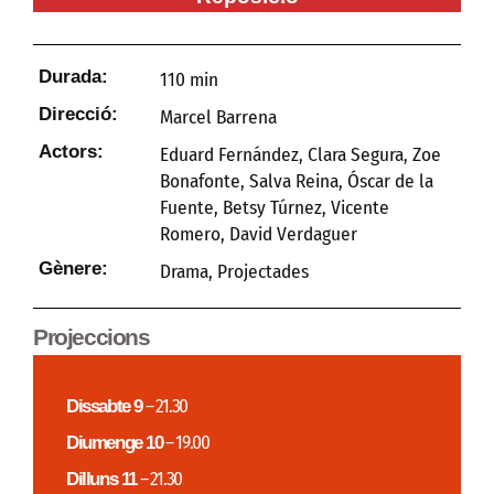
Durada:
110 min
Direcció:
Marcel Barrena
Actors:
Eduard Fernández, Clara Segura, Zoe
Bonafonte, Salva Reina, Óscar de la
Fuente, Betsy Túrnez, Vicente
Romero, David Verdaguer
Gènere:
Drama
,
Projectades
Projeccions
Dissabte 9
– 21.30
Diumenge 10
– 19.00
Dilluns 11
– 21.30