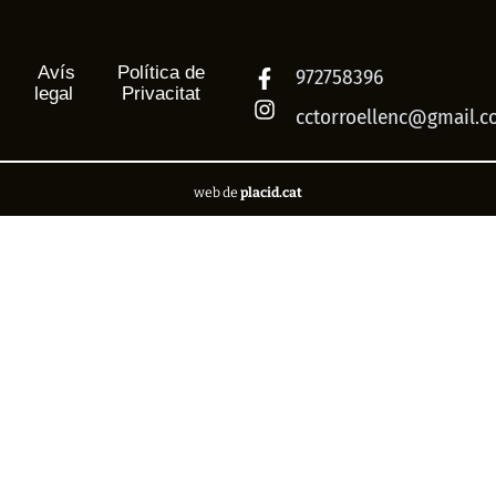
Avís
Política de
972758396
legal
Privacitat
cctorroellenc@gmail.
web de
placid.cat