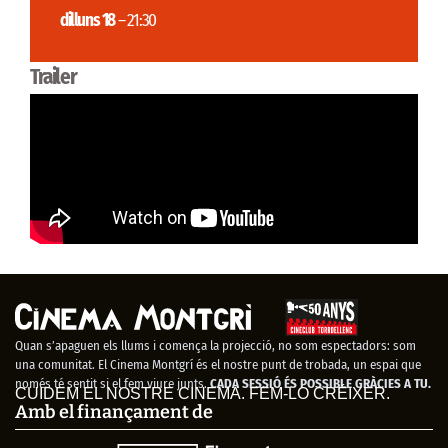
dilluns 18
– 21:30
Trailer
Quan s’apaguen els llums i comença la projecció, no som espectadors: som
una comunitat. El Cinema Montgrí és el nostre punt de trobada, un espai que
només té sentit si el fem viure junts.
CADA SESSIÓ ÉS POSSIBLE GRÀCIES A TU.
CUIDEM EL NOSTRE CINEMA. FEM-LO CRÉIXER.
Amb el finançament de