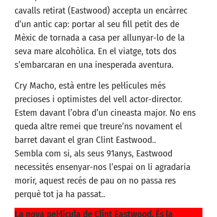
cavalls retirat (Eastwood) accepta un encàrrec
d’un antic cap: portar al seu fill petit des de
Mèxic de tornada a casa per allunyar-lo de la
seva mare alcohòlica. En el viatge, tots dos
s’embarcaran en una inesperada aventura.
Cry Macho, està entre les pel·lícules més
precioses i optimistes del vell actor-director.
Estem davant l’obra d’un cineasta major. No ens
queda altre remei que treure’ns novament el
barret davant el gran Clint Eastwood..
Sembla com si, als seus 91anys, Eastwood
necessités ensenyar-nos l’espai on li agradaria
morir, aquest recés de pau on no passa res
perquè tot ja ha passat..
La nova pel·lícula de Clint Eastwood. És la