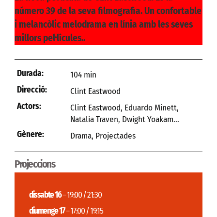
número 39 de la seva filmografia. Un confortable
i melancòlic melodrama en línia amb les seves
millors pel·lícules..
Durada:
104 min
Direcció:
Clint Eastwood
Actors:
Clint Eastwood, Eduardo Minett,
Natalia Traven, Dwight Yoakam...
Gènere:
Drama
,
Projectades
Projeccions
dissabte 16
– 19:00 / 21:30
diumenge 17
– 17:00 / 19:15