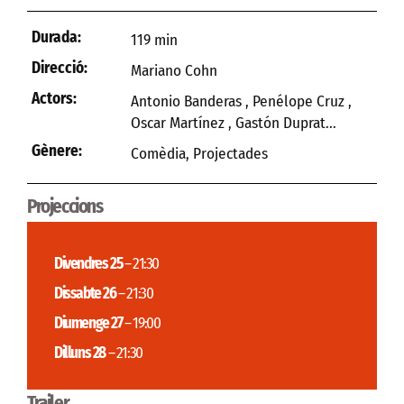
Durada:
119 min
Direcció:
Mariano Cohn
Actors:
Antonio Banderas , Penélope Cruz ,
Oscar Martínez , Gastón Duprat...
Gènere:
Comèdia
,
Projectades
Projeccions
Divendres 25
– 21:30
Dissabte 26
– 21:30
Diumenge 27
– 19:00
Dilluns 28
– 21:30
Trailer