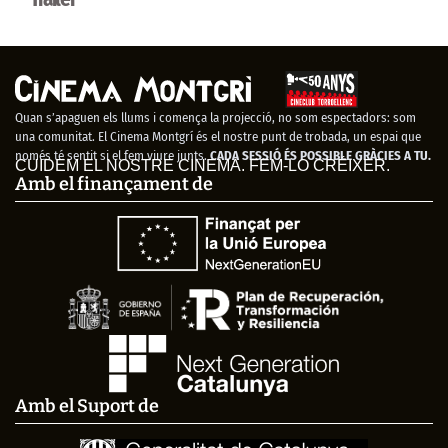
Quan s’apaguen els llums i comença la projecció, no som espectadors: som
una comunitat. El Cinema Montgrí és el nostre punt de trobada, un espai que
només té sentit si el fem viure junts.
CADA SESSIÓ ÉS POSSIBLE GRÀCIES A TU.
CUIDEM EL NOSTRE CINEMA. FEM-LO CRÉIXER.
Amb el finançament de
Amb el Suport de