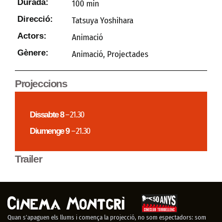
Durada:
100 min
Direcció:
Tatsuya Yoshihara
Actors:
Animació
Gènere:
Animació
,
Projectades
Projeccions
Dissabte 8
– 21.30
Diumenge 9
– 21.30
Trailer
Quan s’apaguen els llums i comença la projecció, no som espectadors: som