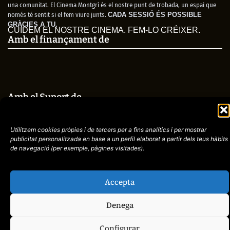
una comunitat. El Cinema Montgrí és el nostre punt de trobada, un espai que
només té sentit si el fem viure junts.
CADA SESSIÓ ÉS POSSIBLE
GRÀCIES A TU.
CUIDEM EL NOSTRE CINEMA. FEM-LO CRÉIXER.
Amb el finançament de
Amb el Suport de
Utilitzem cookies pròpies i de tercers per a fins analítics i per mostrar
publicitat
personalitzada en base a un perfil elaborat a partir dels teus hàbits
de navegació (per
exemple, pàgines visitades).
Avís
Política de
972758396
legal
Privacitat
cctorroellenc@gmail.
Accepta
Denega
web de
placid.cat
Configurar