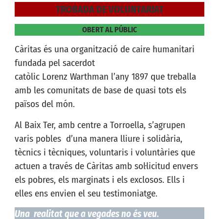
TROBADA DE VOLUNTARIAT
OBERT AL PÚBLIC
Càritas és una organització de caire humanitari
fundada pel sacerdot
catòlic Lorenz Warthman l’any 1897 que treballa
amb les comunitats de base de quasi tots els
països del món.
Al Baix Ter, amb centre a Torroella, s’agrupen
varis pobles d’una manera lliure i solidària,
tècnics i tècniques, voluntaris i voluntàries que
actuen a través de Càritas amb sol·licitud envers
els pobres, els marginats i els exclosos. Ells i
elles ens envien el seu testimoniatge.
Una realitat que a vegades no és veu.