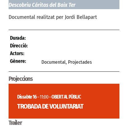
Descobriu Cáritas del Baix Ter
Documental realitzat per Jordi Bellapart
Durada:
Direcció:
Actors:
Gènere:
Documental
,
Projectades
Projeccions
Dissabte 16
– 11:00 –
OBERT AL PÚBLIC
TROBADA DE VOLUNTARIAT
Trailer