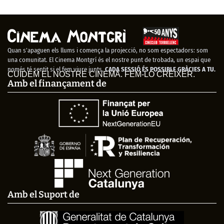
Quan s’apaguen els llums i comença la projecció, no som espectadors: som
una comunitat. El Cinema Montgrí és el nostre punt de trobada, un espai que
només té sentit si el fem viure junts.
CADA SESSIÓ ÉS POSSIBLE GRÀCIES A TU.
CUIDEM EL NOSTRE CINEMA. FEM-LO CRÉIXER.
Amb el finançament de
Amb el Suport de